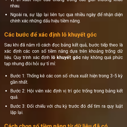
nhau.
Ngoài ra, sự lặp lại liên tục qua nhiều ngày để nhận diện
chính xác những dấu hiệu tiềm năng.
Các bước để xác định lô khuyết góc
Sau khi đã nắm rõ cách đọc bảng kết quả, bước tiếp theo là
xác định các con số tiềm năng dựa trên khoảng trống dữ
liệu. Quy trình xác định
lô khuyết góc
này không quá phức
tạp nhưng đòi hỏi sự tỉ mỉ:
Bước 1: Thống kê các con số chưa xuất hiện trong 3-5 kỳ
gần nhất.
Bước 2: Hội viên xác định vị trí góc trống trong bảng kết
quả.
Bước 3: Đối chiếu với chu kỳ trước đó để tìm ra quy luật
lặp lại.
Cách chọn số tiềm năng từ dữ liệu đã có