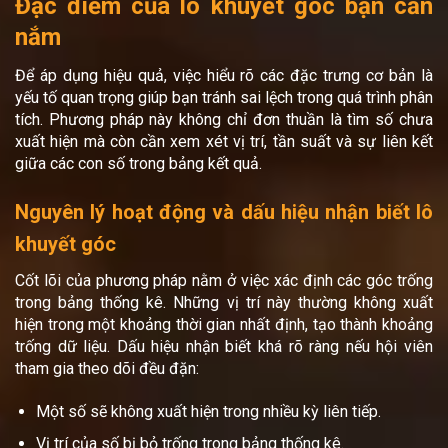
Đặc điểm của lô khuyết góc bạn cần
nắm
Để áp dụng hiệu quả, việc hiểu rõ các đặc trưng cơ bản là
yếu tố quan trọng giúp bạn tránh sai lệch trong quá trình phân
tích. Phương pháp này không chỉ đơn thuần là tìm số chưa
xuất hiện mà còn cần xem xét vị trí, tần suất và sự liên kết
giữa các con số trong bảng kết quả.
Nguyên lý hoạt động và dấu hiệu nhận biết lô
khuyết góc
Cốt lõi của phương pháp nằm ở việc xác định các góc trống
trong bảng thống kê. Những vị trí này thường không xuất
hiện trong một khoảng thời gian nhất định, tạo thành khoảng
trống dữ liệu. Dấu hiệu nhận biết khá rõ ràng nếu hội viên
tham gia theo dõi đều đặn:
Một số sẽ không xuất hiện trong nhiều kỳ liên tiếp.
Vị trí của số bị bỏ trống trong bảng thống kê.