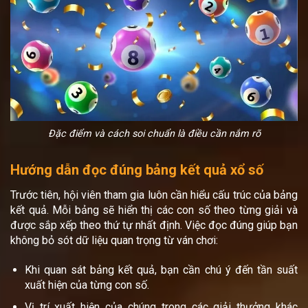
Đặc điểm và cách soi chuẩn là điều cần nắm rõ
Hướng dẫn đọc đúng bảng kết quả xổ số
Trước tiên, hội viên tham gia luôn cần hiểu cấu trúc của bảng
kết quả. Mỗi bảng sẽ hiển thị các con số theo từng giải và
được sắp xếp theo thứ tự nhất định. Việc đọc đúng giúp bạn
không bỏ sót dữ liệu quan trọng từ ván chơi:
Khi quan sát bảng kết quả, bạn cần chú ý đến tần suất
xuất hiện của từng con số.
Vị trí xuất hiện của chúng trong các giải thưởng khác