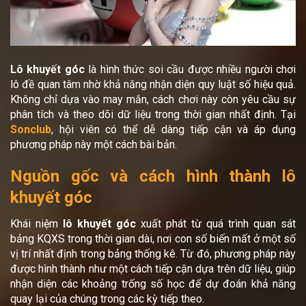
Lô khuyết góc
là hình thức soi cầu được nhiều người chơi
lô đề quan tâm nhờ khả năng nhận diện quy luật số hiệu quả.
Không chỉ dựa vào may mắn, cách chơi này còn yêu cầu sự
phân tích và theo dõi dữ liệu trong thời gian nhất định. Tại
Sonclub
, hội viên có thể dễ dàng tiếp cận và áp dụng
phương pháp này một cách bài bản.
Nguồn gốc và cách hình thành lô
khuyết góc
Khái niệm
lô khuyết góc
xuất phát từ quá trình quan sát
bảng KQXS trong thời gian dài, nơi con số biến mất ở một số
vị trí nhất định trong bảng thống kê. Từ đó, phương pháp này
được hình thành như một cách tiếp cận dựa trên dữ liệu, giúp
nhận diện các khoảng trống số học để dự đoán khả năng
quay lại của chúng trong các kỳ tiếp theo.