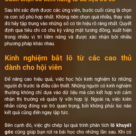
Sau khi xác định được các ứng viên, bước cuối cùng là chọn
ra con số phù hợp nhất. Không nên chọn quá nhiều, thay vào
đó hãy tập trung vào những số có tín hiệu rõ ràng nhất. Quyết
định qua tiêu chi có chu kỳ vắng mặt tương đồng, xuất hiện
trong nhiều vị trí tiềm năng và được xác nhận bởi nhiều
phương pháp khác nhau.
Kinh nghiệm bắt lô từ các cao thủ
dành cho hội viên
Để nâng cao hiệu quả, việc học hỏi kinh nghiệm từ những
người đi trước là điều cần thiết. Những người có kinh nghiệm
thường không chỉ dựa vào dữ liệu mà còn kết hợp với cảm
nhận thị trường và quản lý vốn hợp lý. Ngoài ra, việc kiên
nhẫn cũng đóng vai trò quan trọng, bởi không phải lúc nào
kết quả cũng đến ngay lập tức.
Bên cạnh đó, việc ghi chép lại quá trình phân tích
lô khuyết
góc
cũng giúp bạn rút ra bài học cho những lần sau. Khi có