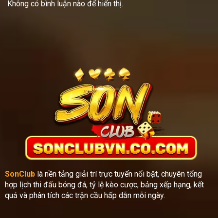
Không có bình luận nào để hiển thị.
SonClub
là nền tảng giải trí trực tuyến nổi bật, chuyên tổng
hợp lịch thi đấu bóng đá, tỷ lệ kèo cược, bảng xếp hạng, kết
quả và phân tích các trận cầu hấp dẫn mỗi ngày.