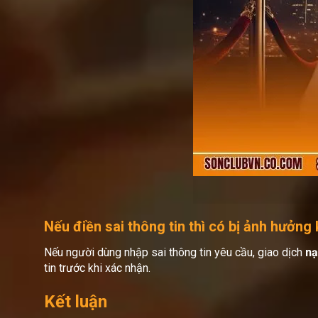
Nếu điền sai thông tin thì có bị ảnh hưởn
Nếu người dùng nhập sai thông tin yêu cầu, giao dịch
nạ
tin trước khi xác nhận.
Kết luận