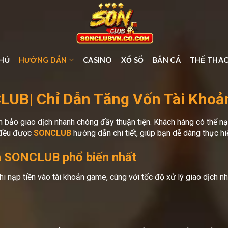
HỦ
HƯỚNG DẪN
CASINO
XỔ SỐ
BẮN CÁ
THỂ THA
LUB| Chỉ Dẫn Tăng Vốn Tài Kho
m bảo giao dịch nhanh chóng đầy thuận tiện. Khách hàng có thể nạ
n đều được
SONCLUB
hướng dẫn chi tiết, giúp bạn dễ dàng thực hi
n SONCLUB phổ biến nhất
i nạp tiền vào tài khoản game, cùng với tốc độ xử lý giao dịch n