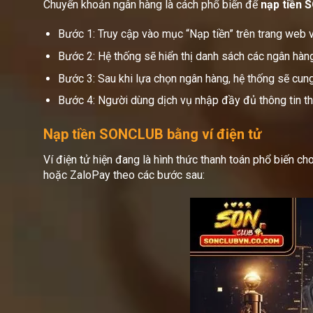
Chuyển khoản ngân hàng là cách phổ biến để
nạp tiền
Bước 1: Truy cập vào mục “Nạp tiền” trên trang web
Bước 2: Hệ thống sẽ hiển thị danh sách các ngân hà
Bước 3: Sau khi lựa chọn ngân hàng, hệ thống sẽ cun
Bước 4: Người dùng dịch vụ nhập đầy đủ thông tin th
Nạp tiền SONCLUB bằng ví điện tử
Ví điện tử hiện đang là hình thức thanh toán phổ biến 
hoặc ZaloPay theo các bước sau: