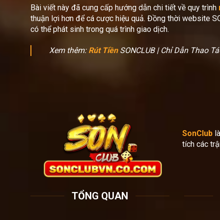
Bài viết này đã cung cấp hướng dẫn chi tiết về quy trình
thuận lợi hơn để cá cược hiệu quả. Đồng thời website 
có thể phát sinh trong quá trình giao dịch.
Xem thêm:
Rút Tiền
SONCLUB | Chỉ Dẫn Thao T
SonClub
là
tích các t
TỔNG QUAN