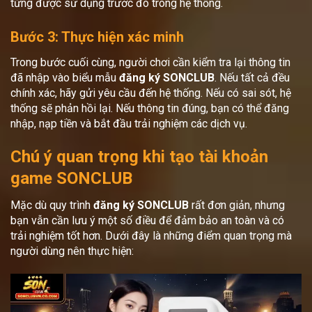
từng được sử dụng trước đó trong hệ thống.
Bước 3: Thực hiện xác minh
Trong bước cuối cùng, người chơi cần kiểm tra lại thông tin
đã nhập vào biểu mẫu
đăng ký SONCLUB
. Nếu tất cả đều
chính xác, hãy gửi yêu cầu đến hệ thống. Nếu có sai sót, hệ
thống sẽ phản hồi lại. Nếu thông tin đúng, bạn có thể đăng
nhập, nạp tiền và bắt đầu trải nghiệm các dịch vụ.
Chú ý quan trọng khi tạo tài khoản
game SONCLUB
Mặc dù quy trình
đăng ký SONCLUB
rất đơn giản, nhưng
bạn vẫn cần lưu ý một số điều để đảm bảo an toàn và có
trải nghiệm tốt hơn. Dưới đây là những điểm quan trọng mà
người dùng nên thực hiện: