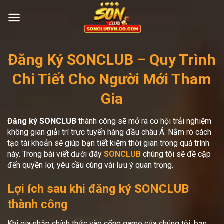
Bỏ
qua
nội
dung
Đăng Ký SONCLUB – Quy Trình
Chi Tiết Cho Người Mới Tham
Gia
Đăng ký SONCLUB
thành công sẽ mở ra cơ hội trải nghiệm
không gian giải trí trực tuyến hàng đầu châu Á. Nắm rõ cách
tạo tài khoản sẽ giúp bạn tiết kiệm thời gian trong quá trình
này. Trong bài viết dưới đây
SONCLUB
chúng tôi sẽ đề cập
đến quyền lợi, yêu cầu cùng vài lưu ý quan trọng.
Lợi ích sau khi đăng ký SONCLUB
thành công
Khi gia nhập chính thức vào cổng game của chúng tôi, bạn