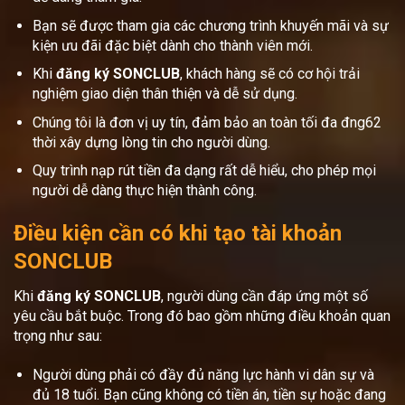
Bạn sẽ được tham gia các chương trình khuyến mãi và sự
kiện ưu đãi đặc biệt dành cho thành viên mới.
Khi
đăng ký SONCLUB
, khách hàng sẽ có cơ hội trải
nghiệm giao diện thân thiện và dễ sử dụng.
Chúng tôi là đơn vị uy tín, đảm bảo an toàn tối đa đng62
thời xây dựng lòng tin cho người dùng.
Quy trình nạp rút tiền đa dạng rất dễ hiểu, cho phép mọi
người dễ dàng thực hiện thành công.
Điều kiện cần có khi tạo tài khoản
SONCLUB
Khi
đăng ký SONCLUB
, người dùng cần đáp ứng một số
yêu cầu bắt buộc. Trong đó bao gồm những điều khoản quan
trọng như sau:
Người dùng phải có đầy đủ năng lực hành vi dân sự và
đủ 18 tuổi. Bạn cũng không có tiền án, tiền sự hoặc đang