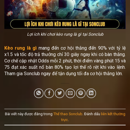
Lợi ích khi chơi kèo rung là gì tại Sonclub
Kèo rung là gì
mang đến cơ hội thắng đến 90% với tỷ lệ
x1.5 và tốc độ trả thưởng chỉ 30 giây ngay khi có bàn thắng.
Cơ chế cập nhật Odds mỗi 2 phút, thời điểm vàng phút 15 và
75 đạt xác suất nổ bàn 80% tạo lợi thế rõ rệt khi vào lệnh.
Tham gia Sonclub ngay để tận dụng tối đa cơ hội thắng lớn.
Bài viết này được đăng trong
Thể thao Sonclub
. Đánh dấu
liên kết thường
trực
.