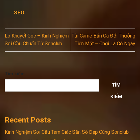
SEO
Lô Khuyết Góc – Kinh Nghiệm
Tải Game Bắn Cá Đổi Thưởng
Soi Cầu Chuẩn Từ Sonclub
Tiền Mặt – Chơi Là Có Ngay
Tìm kiếm
TÌM
KIẾM
Recent Posts
Kinh Nghiệm Soi Cầu Tam Giác Săn Số Đẹp Cùng Sonclub