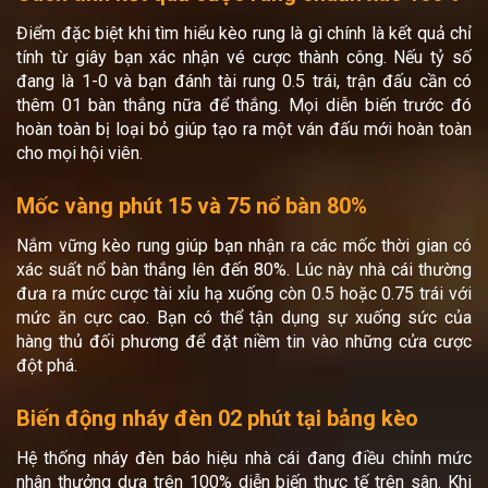
Điểm đặc biệt khi tìm hiểu kèo rung là gì chính là kết quả chỉ
tính từ giây bạn xác nhận vé cược thành công. Nếu tỷ số
đang là 1-0 và bạn đánh tài rung 0.5 trái, trận đấu cần có
thêm 01 bàn thắng nữa để thắng. Mọi diễn biến trước đó
hoàn toàn bị loại bỏ giúp tạo ra một ván đấu mới hoàn toàn
cho mọi hội viên.
Mốc vàng phút 15 và 75 nổ bàn 80%
Nắm vững kèo rung giúp bạn nhận ra các mốc thời gian có
xác suất nổ bàn thắng lên đến 80%. Lúc này nhà cái thường
đưa ra mức cược tài xỉu hạ xuống còn 0.5 hoặc 0.75 trái với
mức ăn cực cao. Bạn có thể tận dụng sự xuống sức của
hàng thủ đối phương để đặt niềm tin vào những cửa cược
đột phá.
Biến động nháy đèn 02 phút tại bảng kèo
Hệ thống nháy đèn báo hiệu nhà cái đang điều chỉnh mức
nhân thưởng dựa trên 100% diễn biến thực tế trên sân. Khi