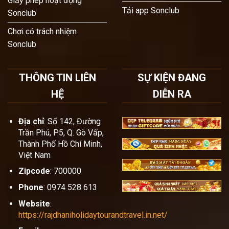
Giấy phép hoạt động
Tải app Sonclub
Sonclub
Chơi có trách nhiệm
Sonclub
THÔNG TIN LIÊN
SỰ KIỆN ĐANG
HỆ
DIỄN RA
Địa chỉ
: Số 142, Đường
Trần Phú, P.5, Q. Gò Vấp,
Thành Phố Hồ Chí Minh,
Việt Nam
Zipcode
: 700000
Phone
: 0974 528 613
Website
:
https://rajdhaniholidaytourandtravel.in.net/