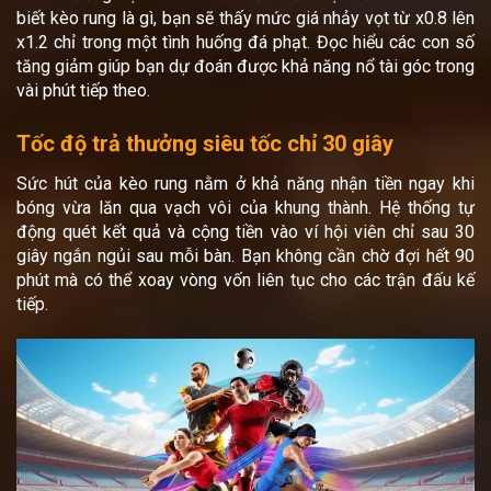
biết kèo rung là gì, bạn sẽ thấy mức giá nhảy vọt từ x0.8 lên
x1.2 chỉ trong một tình huống đá phạt. Đọc hiểu các con số
tăng giảm giúp bạn dự đoán được khả năng nổ tài góc trong
vài phút tiếp theo.
Tốc độ trả thưởng siêu tốc chỉ 30 giây
Sức hút của kèo rung nằm ở khả năng nhận tiền ngay khi
bóng vừa lăn qua vạch vôi của khung thành. Hệ thống tự
động quét kết quả và cộng tiền vào ví hội viên chỉ sau 30
giây ngắn ngủi sau mỗi bàn. Bạn không cần chờ đợi hết 90
phút mà có thể xoay vòng vốn liên tục cho các trận đấu kế
tiếp.