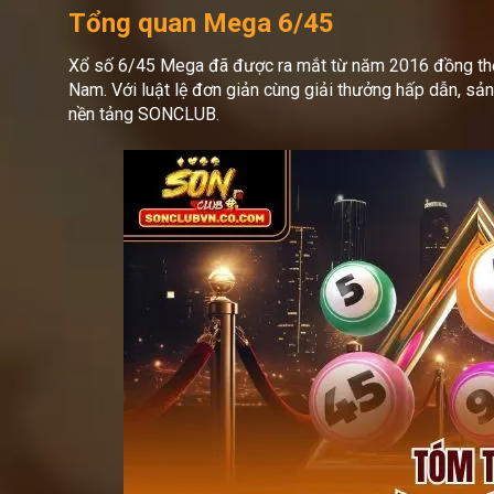
Tổng quan Mega 6/45
Xổ số 6/45 Mega đã được ra mắt từ năm 2016 đồng thời 
Nam. Với luật lệ đơn giản cùng giải thưởng hấp dẫn, sả
nền tảng SONCLUB.