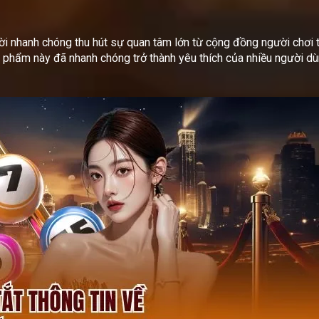
nhanh chóng thu hút sự quan tâm lớn từ cộng đồng người chơi t
n phẩm này đã nhanh chóng trở thành yêu thích của nhiều người dù