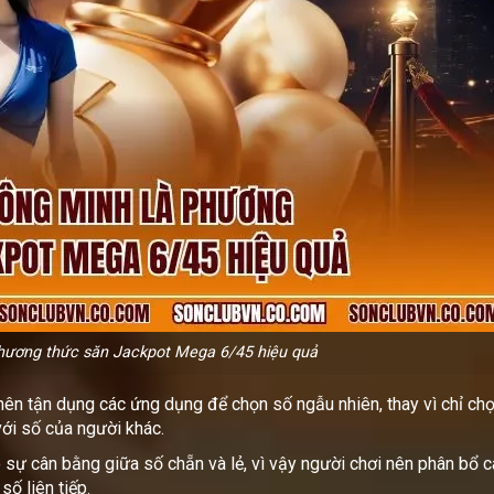
phương thức săn Jackpot Mega 6/45 hiệu quả
nên tận dụng các ứng dụng để chọn số ngẫu nhiên, thay vì chỉ ch
 với số của người khác.
sự cân bằng giữa số chẵn và lẻ, vì vậy người chơi nên phân bổ 
ố liên tiếp.