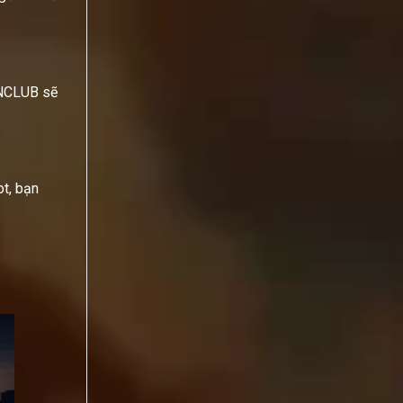
ONCLUB sẽ
ot, bạn