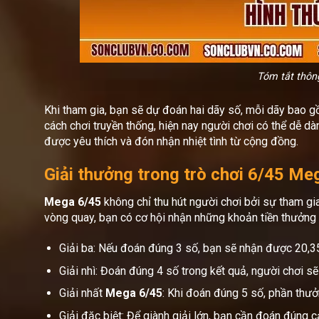
Tóm tắt thôn
Khi tham gia, bạn sẽ dự đoán hai dãy số, mỗi dãy bao 
cách chơi truyền thống, hiện nay người chơi có thể dễ dà
được yêu thích và đón nhận nhiệt tình từ cộng đồng.
Giải thưởng trong trò chơi 6/45 Me
Mega 6/45
không chỉ thu hút người chơi bởi sự tham g
vòng quay, bạn có cơ hội nhận những khoản tiền thưởng
Giải ba: Nếu đoán đúng 3 số, bạn sẽ nhận được 20,35
Giải nhì: Đoán đúng 4 số trong kết quả, người chơi s
Giải nhất
Mega 6/45
: Khi đoán đúng 5 số, phần thưởn
Giải đặc biệt: Để giành giải lớn, bạn cần đoán đúng 