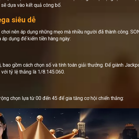
 sẽ dựa vào kết quả công bố.
ga siêu dễ
i chơi nên áp dụng những mẹo mà nhiều người đã thành công. S
 áp dụng để kiếm tiền hàng ngày:
i, bao gồm cách chọn số và tính toán giải thưởng. Để giành Jackp
ới tỷ lệ thắng là 1/8.145.060.
rộng chọn lựa từ 00 đến 45 để gia tăng cơ hội chiến thắng: