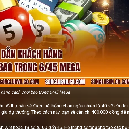
hàng cách chơi bao trong 6/45 Mega
khi số thứ sáu sẽ được hệ thống chọn ngẫu nhiên từ 40 số còn lại
 gia dự thưởng. Theo cách này, bạn sẽ cần chi 400.000 đồng để
ọn 7, 8 hoặc 18 số từ 00 đến 45. Hệ thống sẽ tự động tạo các bộ