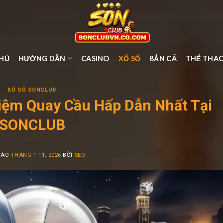
HỦ
HƯỚNG DẪN
CASINO
XỔ SỐ
BẮN CÁ
THỂ THA
XỔ SỐ SONCLUB
iệm Quay Cầu Hấp Dẫn Nhất Tại
SONCLUB
VÀO
THÁNG 1 11, 2026
BỞI
SEO