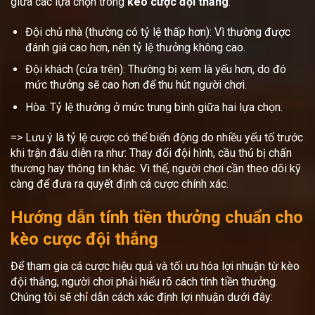
giữa các lựa chọn trong
kèo cược đội thắng
:
Đội chủ nhà (thường có tỷ lệ thấp hơn): Vì thường được
đánh giá cao hơn, nên tỷ lệ thưởng không cao.
Đội khách (cửa trên): Thường bị xem là yếu hơn, do đó
mức thưởng sẽ cao hơn để thu hút người chơi.
Hòa: Tỷ lệ thưởng ở mức trung bình giữa hai lựa chọn.
=> Lưu ý là tỷ lệ cược có thể biến động do nhiều yếu tố trước
khi trận đấu diễn ra như: Thay đổi đội hình, cầu thủ bị chấn
thương hay thông tin khác. Vì thế, người chơi cần theo dõi kỹ
càng để đưa ra quyết định cá cược chính xác.
Hướng dẫn tính tiền thưởng chuẩn cho
kèo cược đội thắng
Để tham gia cá cược hiệu quả và tối ưu hóa lợi nhuận từ kèo
đội thắng, người chơi phải hiểu rõ cách tính tiền thưởng.
Chúng tôi sẽ chỉ dẫn cách xác định lợi nhuận dưới đây: