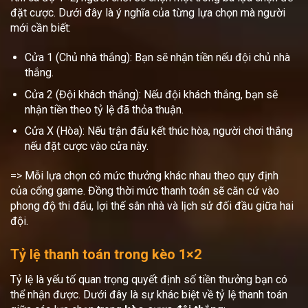
đặt cược. Dưới đây là ý nghĩa của từng lựa chọn mà người
mới cần biết:
Cửa 1 (Chủ nhà thắng): Bạn sẽ nhận tiền nếu đội chủ nhà
thắng.
Cửa 2 (Đội khách thắng): Nếu đội khách thắng, bạn sẽ
nhận tiền theo tỷ lệ đã thỏa thuận.
Cửa X (Hòa): Nếu trận đấu kết thúc hòa, người chơi thắng
nếu đặt cược vào cửa này.
=> Mỗi lựa chọn có mức thưởng khác nhau theo quy định
của cổng game. Đồng thời mức thanh toán sẽ căn cứ vào
phong độ thi đấu, lợi thế sân nhà và lịch sử đối đầu giữa hai
đội.
Tỷ lệ thanh toán trong kèo 1×2
Tỷ lệ là yếu tố quan trọng quyết định số tiền thưởng bạn có
thể nhận được. Dưới đây là sự khác biệt về tỷ lệ thanh toán