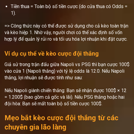
Tiền thua = Toàn bộ số tiền cược (do cửa thua có Odds =
1).
=> Công thức này có thể được sử dụng cho cả kèo toàn trận
và kèo hiệp 1. Nhờ vậy, người chơi có thể xác định số vốn
hợp lý để quản lý rủi ro và tối ưu hóa lợi nhuận khi đặt cược.
Ví dụ cụ thể về kèo cược đội thắng
Giả sử trong trận đấu giữa Napoli vs PSG thì bạn cược 100$
vào cửa 1 (Napoli thắng) với tỷ lệ odds là 12.0. Nếu Napoli
thắng, lợi nhuận sẽ được tính như sau:
Nếu Napoli giành chiến thắng: Bạn sẽ nhận được 100$ × 12
= 1.200$ (bao gồm cả gốc và lãi). Nếu PSG thắng hoặc hai
đội hòa: Bạn sẽ mất toàn bộ số tiền cược 100$.
Mẹo bắt kèo cược đội thắng từ các
chuyên gia lão làng