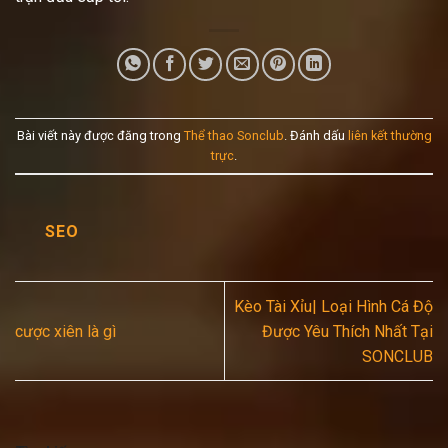
Bài viết này được đăng trong
Thể thao Sonclub
. Đánh dấu
liên kết thường
trực
.
SEO
Kèo Tài Xỉu| Loại Hình Cá Độ
cược xiên là gì
Được Yêu Thích Nhất Tại
SONCLUB