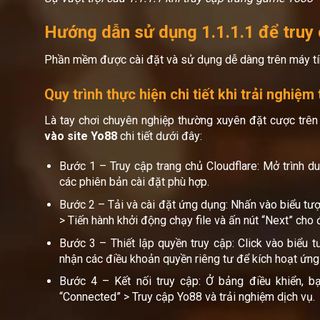
Hướng dẫn sử dụng 1.1.1.1 để truy 
Phần mềm được cài đặt và sử dụng dễ dàng trên máy tính
Quy trình thực hiện chi tiết khi trải nghiệm
Là tay chơi chuyên nghiệp thường xuyên đặt cược trên
vào site Yo88
chi tiết dưới đây:
Bước 1 – Truy cập trang chủ Cloudflare: Mở trình du
các phiên bản cài đặt phù hợp.
Bước 2 – Tải và cài đặt ứng dụng: Nhấn vào biểu tư
> Tiến hành khởi động chạy file và ấn nút “Next” cho đ
Bước 3 – Thiết lập quyền truy cập: Click vào biểu 
nhận các điều khoản quyền riêng tư để kích hoạt ứng
Bước 4 – Kết nối truy cập: Ở bảng điều khiển, bạn
“Connected” > Truy cập Yo88 và trải nghiệm dịch vụ.