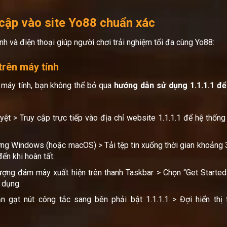
cập vào site Yo88 chuẩn xác
 và điện thoại giúp người chơi trải nghiệm tối đa cùng Yo88:
 trên máy tính
 máy tính, bạn không thể bỏ qua
hướng dẫn sử dụng 1.1.1.1 để
yệt > Truy cập trực tiếp vào địa chỉ website 1.1.1.1 để hệ thốn
ợng Windows (hoặc macOS) > Tải tệp tin xuống thời gian khoảng 
ến khi hoàn tất.
tượng đám mây xuất hiện trên thanh Taskbar > Chọn “Get Starte
 dụng.
 gạt nút công tắc sang bên phải bật 1.1.1.1 > Đợi hiển thị t