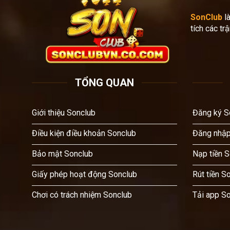
SonClub
là
tích các t
TỔNG QUAN
Giới thiệu Sonclub
Đăng ký S
Điều kiện điều khoản Sonclub
Đăng nhập
Bảo mật Sonclub
Nạp tiền 
Giấy phép hoạt động Sonclub
Rút tiền S
Chơi có trách nhiệm Sonclub
Tải app S