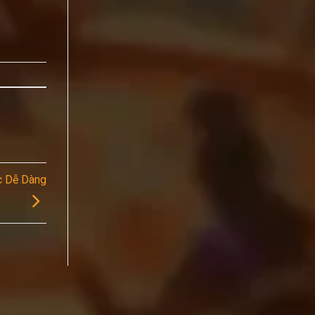
c Dễ Dàng