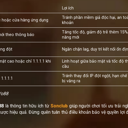
Lợi ích
Tránh phần mềm giả độc hại, an toà
hức hoặc cửa hàng ứng dụng
khoản
Tăng tốc độ, giảm độ trễ thêm 15%,
ới theo thông báo
năng mới
ung đột
Ngăn chặn lag, duy trì kết nối ổn đ
t cao hoặc chỉ 1.1.1.1 khi
Linh hoạt giữa bảo mật và tốc độ t
cầu
Tránh thay đổi IP đột ngột, hạn chế 
1.1.1.1
bị văng ra
 Yo88
88
là thông tin hữu ích từ
Sonclub
giúp người chơi tối ưu trải n
cược hiệu quả. Đừng quên tuân thủ điều khoản bảo vệ quyền lợi