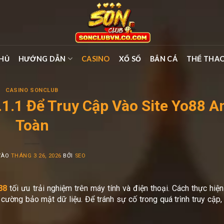
HỦ
HƯỚNG DẪN
CASINO
XỔ SỐ
BẮN CÁ
THỂ THA
CASINO SONCLUB
1.1 Để Truy Cập Vào Site Yo88 A
Toàn
VÀO
THÁNG 3 26, 2026
BỞI
SEO
88
tối ưu trải nghiệm trên máy tính và điện thoại. Cách thực hiệ
g cường bảo mật dữ liệu. Để tránh sự cố trong quá trình truy cập