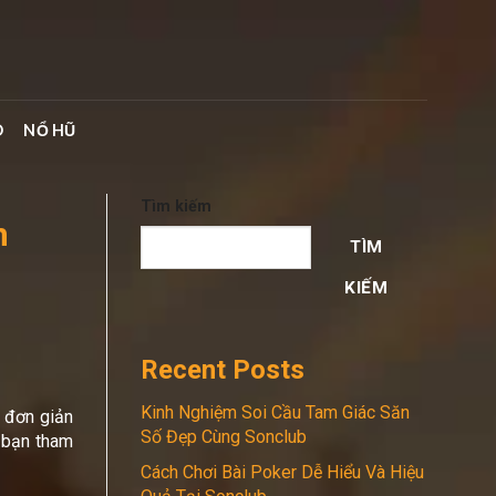
O
NỔ HŨ
Tìm kiếm
n
TÌM
KIẾM
Recent Posts
Kinh Nghiệm Soi Cầu Tam Giác Săn
n đơn giản
Số Đẹp Cùng Sonclub
, bạn tham
Cách Chơi Bài Poker Dễ Hiểu Và Hiệu