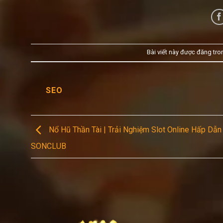
Bài viết này được đăng tr
SEO
Nổ Hũ Thần Tài | Trải Nghiệm Slot Online Hấp Dẫn
SONCLUB