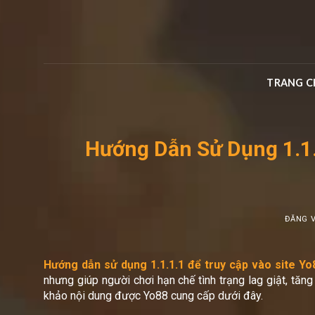
Bỏ
qua
nội
dung
TRANG C
Hướng Dẫn Sử Dụng 1.1.
ĐĂNG 
Hướng dẫn sử dụng 1.1.1.1 để truy cập vào site Yo
nhưng giúp người chơi hạn chế tình trạng lag giật, tăn
khảo nội dung được Yo88 cung cấp dưới đây.