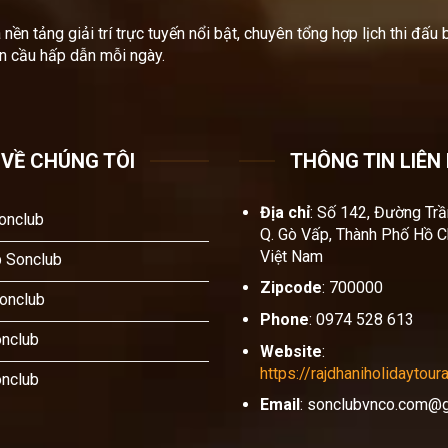
 nền tảng giải trí trực tuyến nổi bật, chuyên tổng hợp lịch thi đấ
rận cầu hấp dẫn mỗi ngày.
VỀ CHÚNG TÔI
THÔNG TIN LIÊN
Địa chỉ
: Số 142, Đường Trần
onclub
Q. Gò Vấp, Thành Phố Hồ C
Việt Nam
 Sonclub
Zipcode
: 700000
Sonclub
Phone
: 0974 528 613
onclub
Website
:
https://rajdhaniholidaytoura
onclub
Email
:
sonclubvnco.com@g