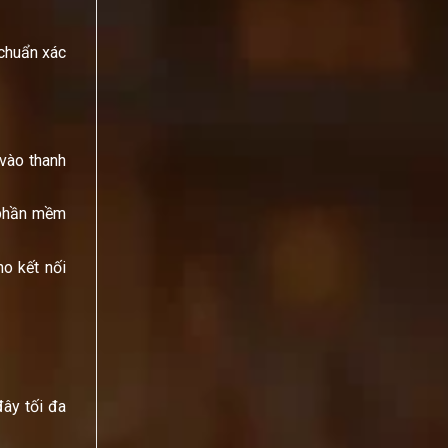
 chuẩn xác
 vào thanh
 phần mềm
o kết nối
đây tối đa