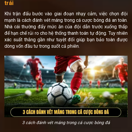
trái
Khi trận đấu bước vào giai đoạn nhạy cảm, việc chọn đội
mạnh là cách đánh vét máng trong cá cược bóng đá an toàn.
Nhà cái thường đẩy mức ăn của đội dẫn trước xuống thấp
để hạn chế rủi ro cho hệ thống thanh toán tự động. Tuy nhiên
xác suất thắng gần như tuyệt đối giúp bạn bảo toàn được
dòng vốn đầu tư trong suốt cả phiên.
3 cách đánh vét máng trong cá cược bóng đá