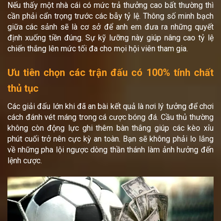
Nếu thấy một nhà cái có mức trả thưởng cao bất thường thì
cần phải cẩn trọng trước các bẫy tỷ lệ. Thông số minh bạch
giữa các sảnh sẽ là cơ sở để anh em đưa ra những quyết
định xuống tiền đúng. Sự kỹ lưỡng này giúp nâng cao tỷ lệ
chiến thắng lên mức tối đa cho mọi hội viên tham gia.
Ưu tiên chọn các trận đấu có 100% tính chất
thủ tục
Các giải đấu lớn khi đã an bài kết quả là nơi lý tưởng để chơi
cách đánh vét máng trong cá cược bóng đá. Cầu thủ thường
không còn động lực ghi thêm bàn thắng giúp các kèo xỉu
phút cuối trở nên cực kỳ an toàn. Bạn sẽ không phải lo lắng
về những pha lội ngược dòng thần thánh làm ảnh hưởng đến
lệnh cược.