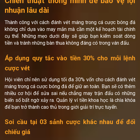
Chiến thuật thông minh để bảo vệ lợi
nhuận lâu dài
Thành công với cách đánh vét máng trong cá cược bóng đá
không chỉ dựa vào may mắn mà cần một kế hoạch tài chính
cụ thể. Những mẹo dưới đây sẽ giúp bạn kiểm soát dòng
tiền và tránh những bàn thua không đáng có trong ván đấu.
Áp dụng quy tắc vào tiền 30% cho mỗi lệnh
cược vét
Hội viên chỉ nên sử dụng tối đa 30% vốn cho cách đánh vét
máng trong cá cược bóng đá để giữ an toàn. Bạn sẽ có thêm
nhiều cơ hội để sửa sai nếu chẳng may trận đấu có những
biến số bất ngờ xảy ra. Quản lý ví tiền khoa học là chìa khóa
để bạn trở thành cao thủ trong giới giải trí trực tuyến.
Soi cầu tại 03 sảnh cược khác nhau để đối
chiếu giá