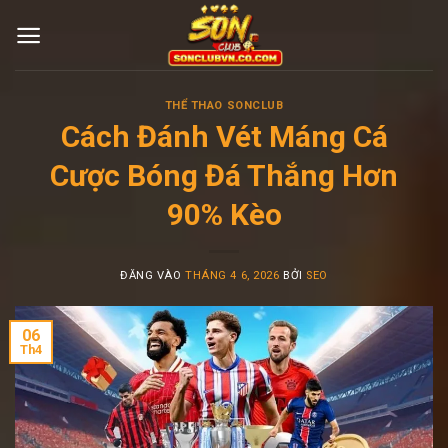
Bỏ
qua
nội
dung
THỂ THAO SONCLUB
Cách Đánh Vét Máng Cá
Cược Bóng Đá Thắng Hơn
90% Kèo
ĐĂNG VÀO
THÁNG 4 6, 2026
BỞI
SEO
06
Th4