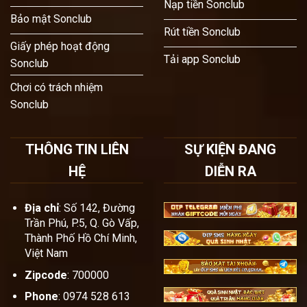
Nạp tiền Sonclub
Bảo mật Sonclub
Rút tiền Sonclub
Giấy phép hoạt động
Tải app Sonclub
Sonclub
Chơi có trách nhiệm
Sonclub
THÔNG TIN LIÊN
SỰ KIỆN ĐANG
HỆ
DIỄN RA
Địa chỉ
: Số 142, Đường
Trần Phú, P.5, Q. Gò Vấp,
Thành Phố Hồ Chí Minh,
Việt Nam
Zipcode
: 700000
Phone
: 0974 528 613