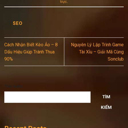
trực
.
SEO
Cách Nhận Biết Kèo Ảo – 8
Nguyên Lý Lập Trình Game
Dấu Hiệu Giúp Tránh Thua
Tài Xỉu – Giải Mã Cùng
90%
Sonclub
Tìm kiếm
TÌM
KIẾM