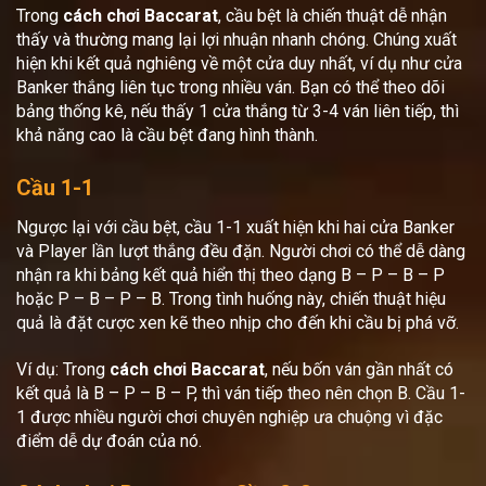
Trong
cách chơi Baccarat
, cầu bệt là chiến thuật dễ nhận
thấy và thường mang lại lợi nhuận nhanh chóng. Chúng xuất
hiện khi kết quả nghiêng về một cửa duy nhất, ví dụ như cửa
Banker thắng liên tục trong nhiều ván. Bạn có thể theo dõi
bảng thống kê, nếu thấy 1 cửa thắng từ 3-4 ván liên tiếp, thì
khả năng cao là cầu bệt đang hình thành.
Cầu 1-1
Ngược lại với cầu bệt, cầu 1-1 xuất hiện khi hai cửa Banker
và Player lần lượt thắng đều đặn. Người chơi có thể dễ dàng
nhận ra khi bảng kết quả hiển thị theo dạng B – P – B – P
hoặc P – B – P – B. Trong tình huống này, chiến thuật hiệu
quả là đặt cược xen kẽ theo nhịp cho đến khi cầu bị phá vỡ.
Ví dụ: Trong
cách chơi Baccarat
, nếu bốn ván gần nhất có
kết quả là B – P – B – P, thì ván tiếp theo nên chọn B. Cầu 1-
1 được nhiều người chơi chuyên nghiệp ưa chuộng vì đặc
điểm dễ dự đoán của nó.