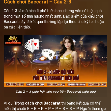
Cách chơi Baccarat – Cầu 2-3
Cầu 2-3 là mô hình ít phổ biến hơn, nhưng vẫn có hiệu quả
trong một số tình huống nhất định. Đặc điểm của kiểu chơi
Baccarat này là kết quả thường lặp lại theo chu kỳ hai hoặc
ba cửa liên tiếp.
Cầu 2 – 3 giúp hội viên vào tiền Baccarat hiệu quả
Ví dụ: Trong
cách chơi Baccarat
thì bảng kết quả có thể
hiển thị chuỗi B – B – P – P – P – B – B – P. Người tham gia