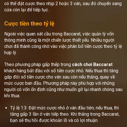
có thể đặt cược theo nhịp 2 hoặc 3 ván, sau đó chuyển sang
cửa còn lại để tiếp tục.
Cược tiền theo tỷ lệ
Ngoài việc quan sát cầu trong Baccarat, việc quản lý vốn
thông minh cũng là một chiến lược thiết yếu. Nhiều người
chơi đã thành công nhờ vào việc phân bổ tiền cược theo tỷ lệ
hợp lý.
Theo phương pháp gấp thếp trong
cách chơi Baccarat
khách hàng bắt đầu với số tiền cược nhỏ. Nếu thua thì tăng
gấp đôi số tiền cược cho ván sau còn nếu thắng, quay về
mức cược ban đầu. Phương pháp này phù hợp với những
người có vốn ổn định cũng như muốn gỡ lại nhanh chóng sau
khi thua.
Tỷ lệ 1:3: Đặt mức cược nhỏ ở ván đầu tiên; nếu thua, thì
tăng gấp 3 lần ở ván tiếp theo. Khi thắng trong Baccarat,
bạn sẽ thu hồi được khoản lỗ và có lợi nhuận.