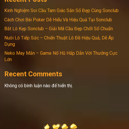
Kinh Nghiệm Soi Cầu Tam Giác Săn Số Đẹp Cùng Sonclub
Cách Chơi Bài Poker Dễ Hiểu Và Hiệu Quả Tại Sonclub
Bắt Lô Kẹp Sonclub – Giải Mã Cầu Đẹp Chốt Số Chuẩn
Nuôi Lô Tiếp Sức – Chiến Thuật Lô Đề Hiệu Quả, Dễ Áp
Dụng
Neko May Mắn – Game Nổ Hũ Hấp Dẫn Với Thưởng Cực
Lớn
Recent Comments
Không có bình luận nào để hiển thị.