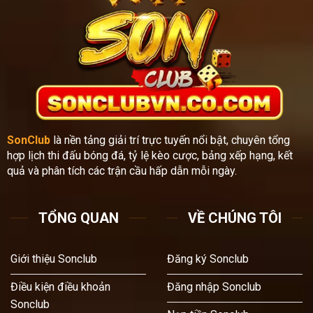
SonClub
là nền tảng giải trí trực tuyến nổi bật, chuyên tổng
hợp lịch thi đấu bóng đá, tỷ lệ kèo cược, bảng xếp hạng, kết
quả và phân tích các trận cầu hấp dẫn mỗi ngày.
TỔNG QUAN
VỀ CHÚNG TÔI
Giới thiệu Sonclub
Đăng ký Sonclub
Điều kiện điều khoản
Đăng nhập Sonclub
Sonclub