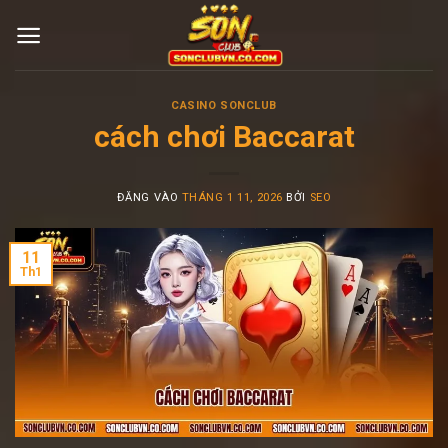
Bỏ
qua
nội
dung
CASINO SONCLUB
cách chơi Baccarat
ĐĂNG VÀO
THÁNG 1 11, 2026
BỞI
SEO
11
Th1